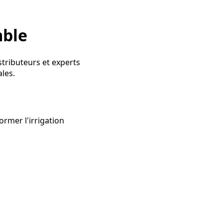
mble
istributeurs et experts
ales.
rmer l'irrigation