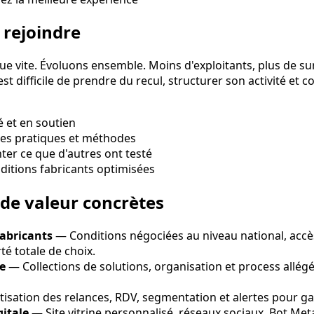
 rejoindre
e vite. Évoluons ensemble. Moins d'exploitants, plus de su
 est difficile de prendre du recul, structurer son activité et 
té et en soutien
nes pratiques et méthodes
ter ce que d'autres ont testé
ditions fabricants optimisées
 de valeur concrètes
abricants
— Conditions négociées au niveau national, accè
té totale de choix.
e
— Collections de solutions, organisation et process allég
sation des relances, RDV, segmentation et alertes pour gag
itale
— Site vitrine personnalisé, réseaux sociaux, Bot Met