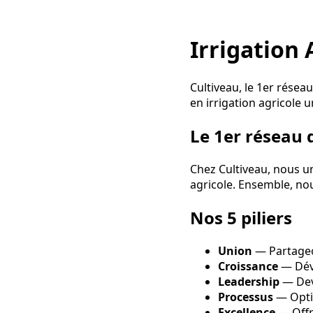
Irrigation
Cultiveau, le 1er réseau
en irrigation agricole u
Le 1er réseau 
Chez Cultiveau, nous u
agricole. Ensemble, nou
Nos 5 piliers
Union
— Partageo
Croissance
— Déve
Leadership
— Dev
Processus
— Opti
Excellence
— Offr